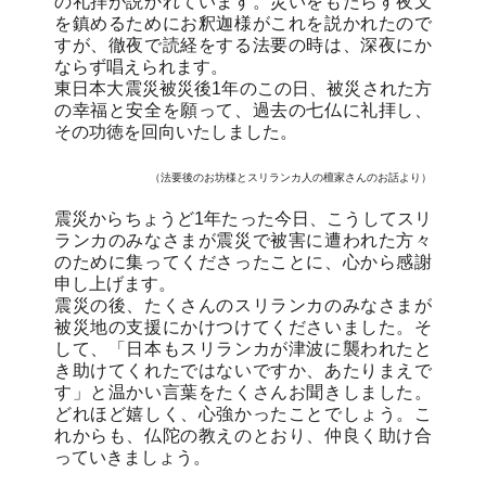
の礼拝が説かれています。災いをもたらす夜叉
を鎮めるためにお釈迦様がこれを説かれたので
すが、徹夜で読経をする法要の時は、深夜にか
ならず唱えられます。
東日本大震災被災後1年のこの日、
被災された方
の幸福と安全を願って、
過去の七仏に礼拝し、
その功徳を回向いたしました
。
（法要後のお坊様とスリランカ人の檀家さんのお話より）
震災からちょうど1年たった今日、こうしてスリ
ランカのみなさまが震災で被害に遭われた方々
のために集ってくださったことに、心から感謝
申し上げます。
震災の後、たくさんのスリランカのみなさまが
被災地の支援にかけつけてくださいました。そ
して、「日本もスリランカが津波に襲われたと
き助けてくれたではないですか、あたりまえで
す」と温かい言葉をたくさんお聞きしました。
どれほど嬉しく、心強かったことでしょう。こ
れからも、仏陀の教えのとおり、仲良く助け合
っていきましょう。