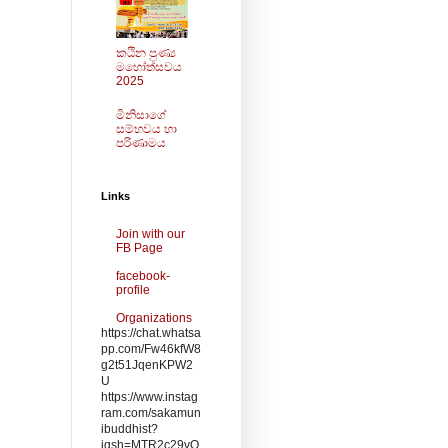
කඨින පුණ්‍ය
මහෝත්සවය
2025
මිනිසාගේ
සම්භවය හා
පරිණාමය
Links
Join with our
FB Page
facebook-
profile
Organizations
https://chat.whatsa
pp.com/Fw46kfW8
g2t51JqenKPW2
U
https://www.instag
ram.com/sakamun
ibuddhist?
igsh=MTR2c29vO