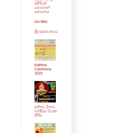
අසිරිමත්
පොසොන්
පොහොය
(no title)
ත්‍රිලක්‍ෂණ න්‍යාය
Kathina
Ceremony
2025
අභිනව විහාර
මන්දිරය විවෘත
කිරීම