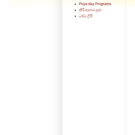
Poya day Programs
කිරි ආහාර පූජා
ධර්ම ලිපි