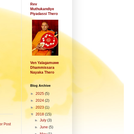
Rev
Muthukandiye
Piyadassi Thero
Ven Yalagamuwe
Dhammissara
Nayaka Thero
Blog Archive
►
2025
(5)
►
2024
(2)
►
2023
(1)
▼
2018
(15)
►
July
(3)
er Post
►
June
(5)
►
May
(1)