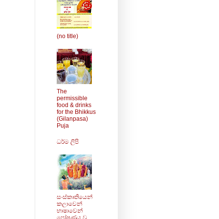
(no title)
The
permissible
food & drinks
for the Bhikkus
(Gilanpasa)
Puja
ධර්ම ලිපි
සංස්කෘතියෙන්
කලාවෙන්
භාෂාවෙන්
පෝෂණය වු