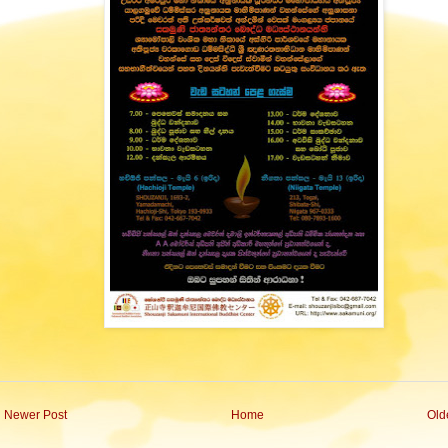
Newer Post
Home
Old