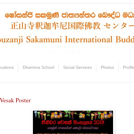
ications
Dhamma School
Social Services
Photos
Profil
Vesak Poster