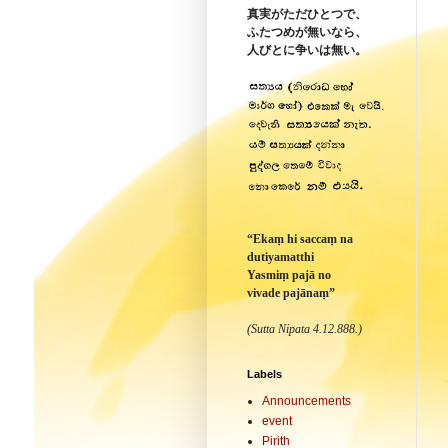
真実がただひとつで、
ふたつめが無いなら、
人びとに争いは無い。
“Ekaṃ hi saccaṃ na
dutiyamatthi
Yasmiṃ pajā no
vivade pajānaṃ”
(Sutta Nipata 4.12.888.)
Labels
Announcements
event
Pirith